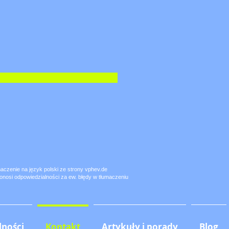
umaczenie na język polski ze strony vphev.de
ponosi odpowiedzialności za ew. błędy w tłumaczeniu
lności
Kontakt
Artykuły i porady
Blog