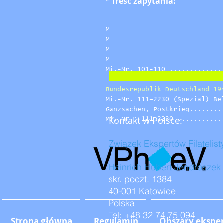
Mi.-Nr. 36-51 (Spezial) mit B
Mi.-Nr. 52-68 zzt. nur Belege
Mi.-Nr. 69-72 (Spezial)......
Mi.-Nr. 73-100 (Spezial).....
Mi.-Nr. 101-110 .............
Bundesrepublik Deutschland 19
Mi.-Nr. 111–2230 (Spezi
Ganzsachen, Postkrieg........
Kontakt w Polsce:
Mi.-Nr.: 111-2230............
Związek Ekspertów Filatelis
Heinrich Hubert Jendroszek
skr. poczt. 1384
40-001 Katowice
Polska
Tel: +48 32 74 75 094
Strona główna
Regulamin
Obszary ekspe