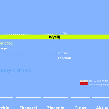
elegen...................... Hettler
............................ Hettler
............................ Hettler
............................ Hettler
............................ Hettler
Wyślij
49-2001
al) Belege,
............................ Hettler
............................ Lindenau
tycznych VPh e.V.
jest to wolne tł
autor stony nie 
rckie
Eksperci
Zlecenie
O nas
Aktua