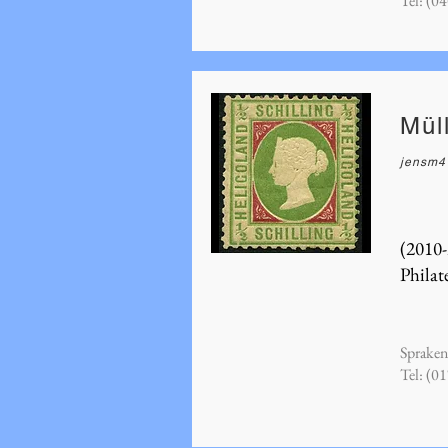
Tel: (0
Mül
jensm4
(2010-
Philate
Spraken
Tel: (0