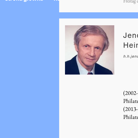
Freitag
Jen
Hei
h.h.je
(2002
Philate
(2013-
Philate