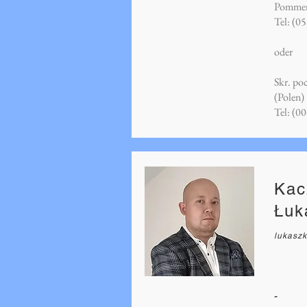
Pommern
Tel: (0
oder
Skr. po
(Polen)
Tel: (0
Kac
Łuk
lukaszk
-