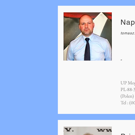
Nap
tomasz
-
UP Mogi
PL-88-
(Polen)
Tel : (