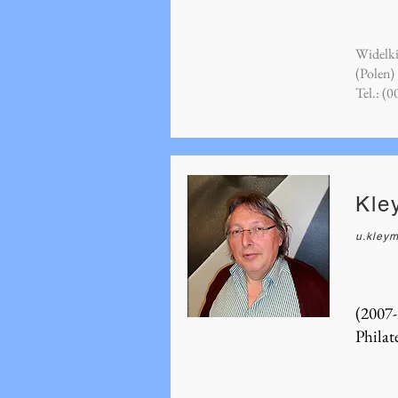
Widelki
(Polen)
Tel.: (
Kle
u.kley
(2007
Philate